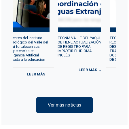
Docentes del Instituto
TECNM VALLE DEL YAQUI
TECNM VAL
Tecnológico del Valle del
OBTIENE ACTUALIZACIÓN
RECONOCE 
Yaqui fortalecen sus
DE REGISTRO PARA
DESTACAD
competencias en
IMPARTIR EL IDIOMA
TRAYECTOR
Inteligencia Artificial
INGLÉS
DOCENTE P
aplicada a la educación
DE SERVICI
LEER MÁS →
LEER MÁS →
Ver más noticias